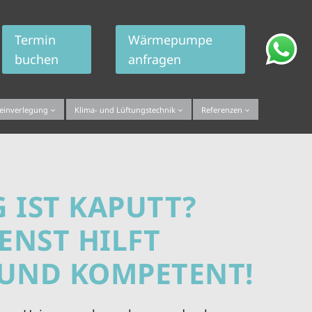
Termin
Wärmepumpe
buchen
anfragen
teinverlegung
Klima- und Lüftungstechnik
Referenzen
 IST KAPUTT?
ENST HILFT
 UND KOMPETENT!