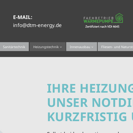
E-MAIL:
info@dtm-energy.de
Sanitärtechnik
Heizungstechnik
Innenausbau
Fliesen- und Naturs
IHRE HEIZUNG
UNSER NOTDI
KURZFRISTIG