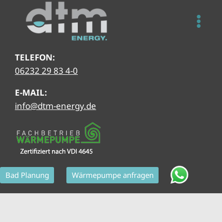
Zum
Inhalt
springen
TELEFON:
06232 29 83 4-0
E-MAIL:
info@dtm-energy.de
Bad Planung
Wärmepumpe anfragen