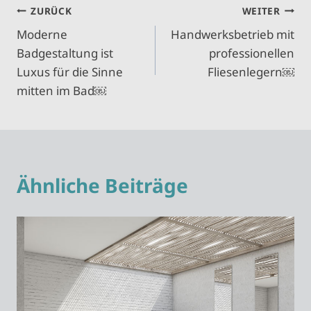
Beitragsnavigation
ZURÜCK
WEITER
Moderne
Handwerksbetrieb mit
Badgestaltung ist
professionellen
Luxus für die Sinne
Fliesenlegern￼
mitten im Bad￼
Ähnliche Beiträge