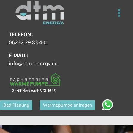
Zum
Inhalt
springen
TELEFON:
06232 29 83 4-0
E-MAIL:
info@dtm-energy.de
Bad Planung
Wärmepumpe anfragen